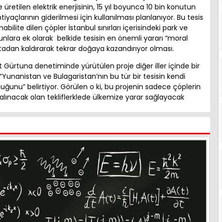
 üretilen elektrik enerjisinin, 15 yıl boyunca 10 bin konutun
tiyaçlarının giderilmesi için kullanılması planlanıyor. Bu tesis
ilite dilen çöpler İstanbul sınırları içerisindeki park ve
nlara ek olarak belkide tesisin en önemli yararı “moral
rtadan kaldırarak tekrar doğaya kazandırıyor olması.
t Gürtuna denetiminde yürütülen proje diğer iller içinde bir
“Yunanistan ve Bulagaristan’nın bu tür bir tesisin kendi
duğunu” belirtiyor. Görülen o ki, bu projenin sadece çöplerin
alınacak olan tekliflerklede ülkemize yarar sağlayacak