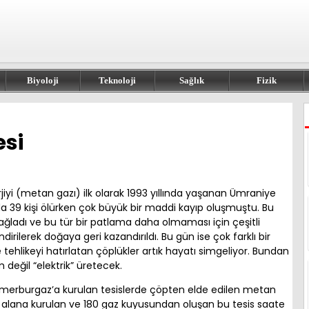
Biyoloji
Teknoloji
Sağlık
Fizik
esi
rjiyi (metan gazı) ilk olarak 1993 yıllında yaşanan Ümraniye
a 39 kişi ölürken çok büyük bir maddi kayıp oluşmuştu. Bu
ağladı ve bu tür bir patlama daha olmaması için çeşitli
ndirilerek doğaya geri kazandırıldı. Bu gün ise çok farklı bir
tehlikeyi hatırlatan çöplükler artık hayatı simgeliyor. Bundan
değil “elektrik” üretecek.
Kemerburgaz’a kurulan tesislerde çöpten elde edilen metan
ir alana kurulan ve 180 gaz kuyusundan oluşan bu tesis saate