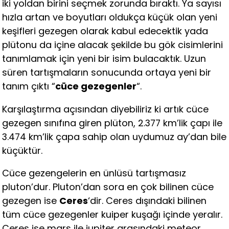
iki yoldan birini seçmek zorunda bıraktı. Ya sayısı
hızla artan ve boyutları oldukça küçük olan yeni
keşifleri gezegen olarak kabul edecektik yada
plütonu da içine alacak şekilde bu gök cisimlerini
tanımlamak için yeni bir isim bulacaktık. Uzun
süren tartışmaların sonucunda ortaya yeni bir
tanım çıktı “
cüce gezegenler
“.
Karşılaştırma açısından diyebiliriz ki artık cüce
gezegen sınıfına giren plüton, 2.377 km’lik çapı ile
3.474 km’lik çapa sahip olan uydumuz ay’dan bile
küçüktür.
Cüce gezengelerin en ünlüsü tartışmasız
pluton’dur. Pluton’dan sora en çok bilinen cüce
gezegen ise
Ceres
‘dir. Ceres dışındaki bilinen
tüm cüce gezegenler kuiper kuşağı içinde yeralır.
Ceres ise mars ile jupiter arasındaki meteor