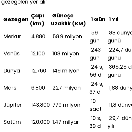
gezegeleri yer alır.
Çapı
Güneşe
Gezegen
1 Gün
1 Yıl
(km)
Uzaklık (KM)
59
88 düny
Merkür
4.880
58.9 milyon
gün
günü
243
224,7 d
Venüs
12.100
108 milyon
gün
günü
24 s,
365,25 
Dünya
12.760
149 milyon
56 d
günü
24 s,
Mars
6.800
227 milyon
1,88 düny
37 d
10
Jüpiter
143.800
779 milyon
11,8 dünya
saat
10 s,
29,4 dü
Satürn
120.000
1.47 milyar
39 d
yılı