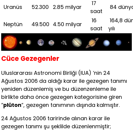
17
Uranüs
52.300
2.85 milyar
84 dünya 
saat
16
164,8 dü
Neptün
49.500
4.50 milyar
saat
yılı
Cüce Gezegenler
Uluslararası Astronomi Birliği (IUA) ‘nin 24
Ağustos 2006 da aldığı karar ile gezegen tanımı
yeniden düzenlemiş ve bu düzenzenleme ile
birlikte daha önce gezegen kategorisine giren
“
plüton
“, gezegen tanımının dışında kalmıştır.
24 Ağustos 2006 taririnde alınan karar ile
gezegen tanımı şu şeklilde düzenlenmiştir;