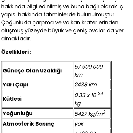
hakkında bilgi edinilmiş ve buna bağlı olarak iç
yapısı hakkında tahminlerde bulunulmuştur.
Çoğunlukla çarpma ve volkan kraterlerinden
oluşmuş yüzeyde büyük ve geniş ovalar da yer
almaktadır.
Özellikleri :
57.900.000
Güneşe Olan Uzaklığı
km
Yarı Çapı
2438 km
24
0.33 x 10
Kütlesi
kg
3
Yoğunluğu
5427 kg/m
Atmosferik Basınç
yok