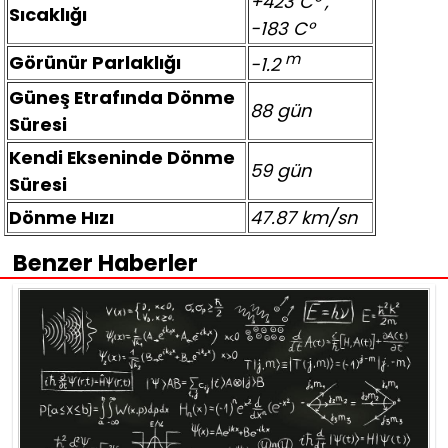
+423 C° ,
Sıcaklığı
-183 C°
m
Görünür Parlaklığı
-1.2
Güneş Etrafında Dönme
88 gün
Süresi
Kendi Ekseninde Dönme
59 gün
Süresi
Dönme Hızı
47.87 km/sn
Benzer Haberler